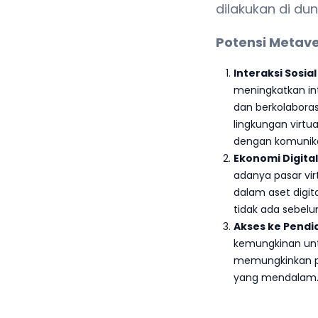
dilakukan di du
Potensi Metave
Interaksi Sosi
meningkatkan in
dan berkolaboras
lingkungan virtu
dengan komunikasi
Ekonomi Digita
adanya pasar vir
dalam aset digit
tidak ada sebel
Akses ke Pendi
kemungkinan untu
memungkinkan pen
yang mendalam