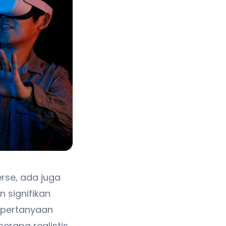
rse, ada juga
 signifikan
i pertanyaan
erapa realistis