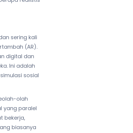
an sering kali
tertambah (AR).
n digital dan
a. Ini adalah
imulasi sosial
seolah-olah
 yang paralel
 bekerja,
 yang biasanya