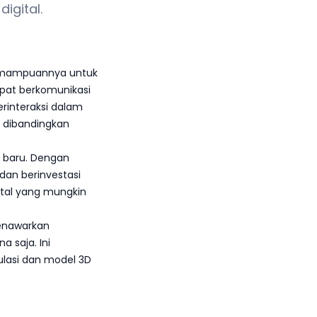
igital.
kemampuannya untuk
pat berkomunikasi
erinteraksi dalam
f dibandingkan
 baru. Dengan
dan berinvestasi
ital yang mungkin
menawarkan
 saja. Ini
ulasi dan model 3D