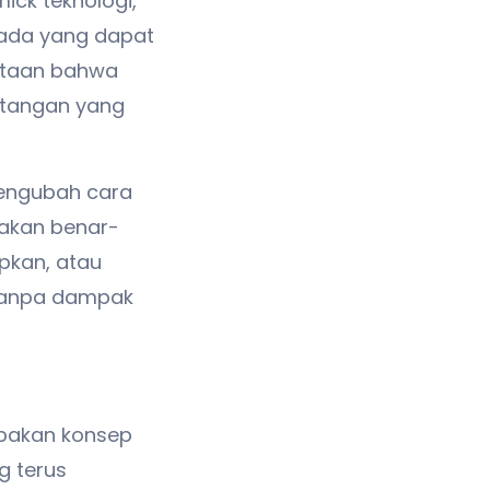
ck teknologi,
pada yang dapat
nyataan bahwa
ntangan yang
engubah cara
 akan benar-
pkan, atau
 tanpa dampak
upakan konsep
g terus