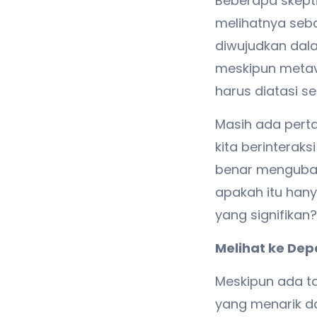
Beberapa skept
melihatnya seb
diwujudkan dalam
meskipun metav
harus diatasi s
Masih ada pert
kita berinterak
benar mengubah
apakah itu han
yang signifikan?
Melihat ke De
Meskipun ada t
yang menarik d