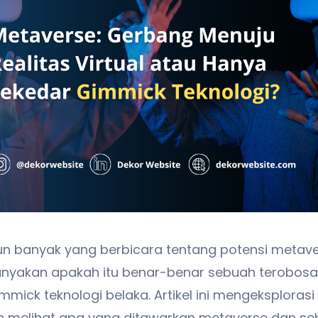
n banyak yang berbicara tentang potensi metave
yakan apakah itu benar-benar sebuah terobosan
mmick teknologi belaka. Artikel ini mengeksploras
 melihat apa yang ditawarkan metaverse dan seb