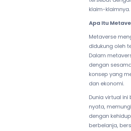
klaim-klaimnya.
Apa Itu Metave
Metaverse menga
didukung oleh te
Dalam metaverse
dengan sesama p
konsep yang men
dan ekonomi.
Dunia virtual i
nyata, memungki
dengan kehidupa
berbelanja, ber